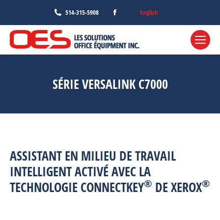
Facebook
English
514-315-5908
page
opens
in
new
window
SÉRIE VERSALINK C7000
ASSISTANT EN MILIEU DE TRAVAIL
INTELLIGENT ACTIVÉ AVEC LA
®
®
TECHNOLOGIE CONNECTKEY
DE XEROX