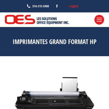
Facebook
English
514-315-5908
page
opens
in
new
window
IMPRIMANTES GRAND FORMAT HP