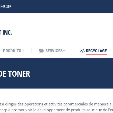
C H4R 2E9
PRODUITS
SERVICES
RECYCLAGE
PRODUITS
SERVICES
RECYCLAGE
DE TONER
à diriger des opérations et activités commerciales de manière à 
harp à promouvoir le développement de produits soucieux de l’