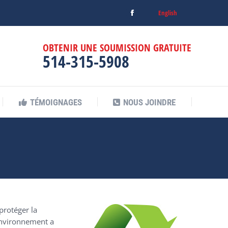
English
TÉMOIGNAGES
NOUS JOINDRE
Facebook
page
OBTENIR UNE SOUMISSION GRATUITE
opens
514-315-5908
in
new
window
TÉMOIGNAGES
NOUS JOINDRE
protéger la
environnement a