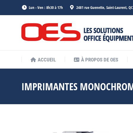
Lun - Ven : 8h30 à 17h
2481 rue Guenette, Saint-Laurent, Q
ACCUEIL
À PROPOS DE OES
ACCUEIL
À PROPOS DE OES
IMPRIMANTES MONOCHROM