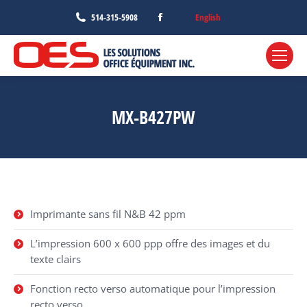
Facebook
English
514-315-5908
page
opens
in
new
window
MX-B427PW
Imprimante sans fil N&B 42 ppm
L’impression 600 x 600 ppp offre des images et du
texte clairs
Fonction recto verso automatique pour l’impression
recto verso