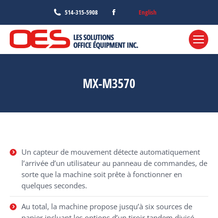
Facebook
English
514-315-5908
page
opens
in
new
window
MX-M3570
Un capteur de mouvement détecte automatiquement
l’arrivée d’un utilisateur au panneau de commandes, de
sorte que la machine soit prête à fonctionner en
quelques secondes.
Au total, la machine propose jusqu’à six sources de
papier incluant les options d’un tiroir tandem divisé