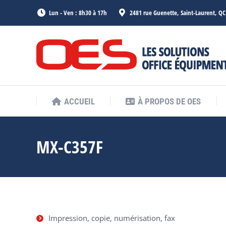
Lun - Ven : 8h30 à 17h
2481 rue Guenette, Saint-Laurent, Q
ACCUEIL
À PROPOS DE OES
ACCUEIL
À PROPOS DE OES
MX-C357F
Impression, copie, numérisation, fax