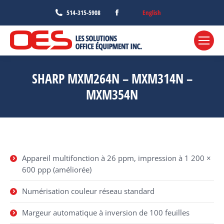
Facebook
English
514-315-5908
page
opens
in
new
SHARP MXM264N – MXM314N –
window
MXM354N
Appareil multifonction à 26 ppm, impression à 1 200 ×
600 ppp (améliorée)
Numérisation couleur réseau standard
Margeur automatique à inversion de 100 feuilles