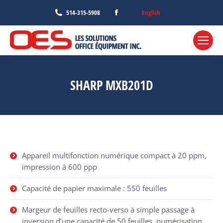
Facebook
English
514-315-5908
page
opens
in
new
window
SHARP MXB201D
Appareil multifonction numérique compact à 20 ppm,
impression à 600 ppp
Capacité de papier maximale : 550 feuilles
Margeur de feuilles recto-verso à simple passage à
inversion d’une capacité de 50 feuilles, numérisation