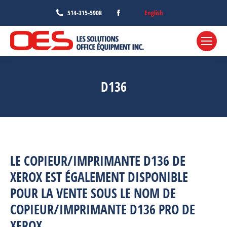
Facebook
English
514-315-5908
page
opens
in
new
window
D136
LE COPIEUR/IMPRIMANTE D136 DE
XEROX EST ÉGALEMENT DISPONIBLE
POUR LA VENTE SOUS LE NOM DE
COPIEUR/IMPRIMANTE D136 PRO DE
XEROX