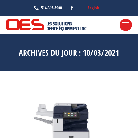
Facebook
English
514-315-5908
page
opens
in
new
window
ARCHIVES DU JOUR :
10/03/2021