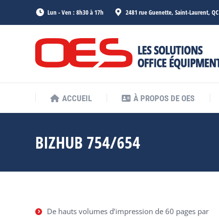
Lun - Ven : 8h30 à 17h
2481 rue Guenette, Saint-Laurent, Q
ACCUEIL
À PROPOS DE OES
ACCUEIL
À PROPOS DE OES
BIZHUB 754/654
De hauts volumes d’impression de 60 pages par