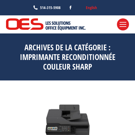
Facebook
English
514-315-5908
page
opens
in
new
ARCHIVES DE LA CATÉGORIE :
window
IMPRIMANTE RECONDITIONNÉE
COULEUR SHARP