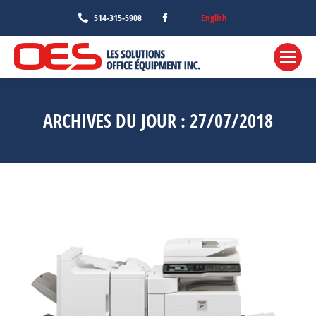
Facebook
English
514-315-5908
page
opens
in
new
window
ARCHIVES DU JOUR :
27/07/2018